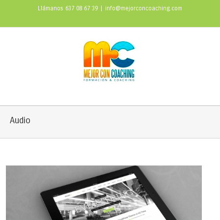
Llámanos 637 08 67 39
|
info@mejorconcoaching.com
Audio