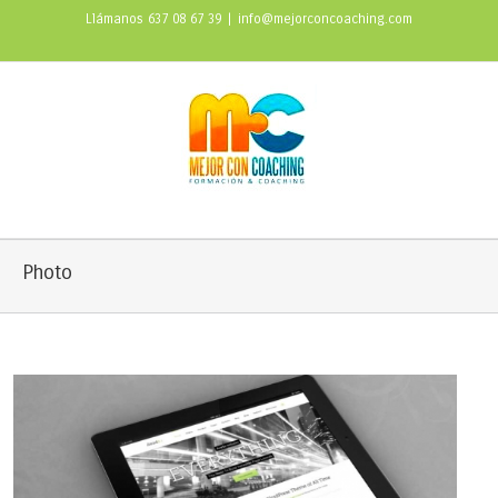
Llámanos 637 08 67 39
|
info@mejorconcoaching.com
Photo