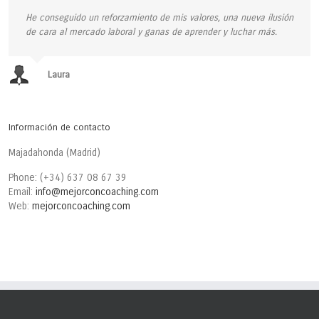
He conseguido un reforzamiento de mis valores, una nueva ilusión
de cara al mercado laboral y ganas de aprender y luchar más.
Laura
Información de contacto
Majadahonda (Madrid)
Phone: (+34) 637 08 67 39
Email:
info@mejorconcoaching.com
Web:
mejorconcoaching.com